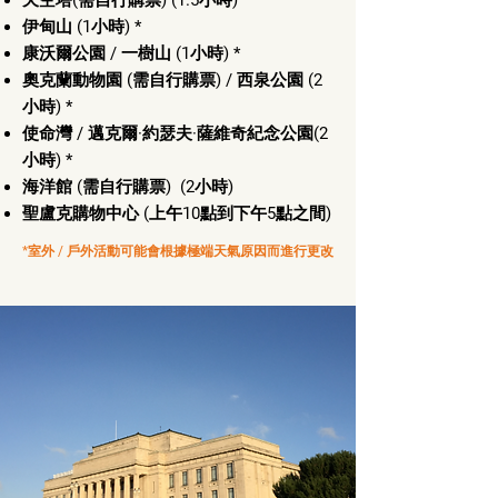
天空塔(需自行購票) (1.5小時)
伊甸山 (1小時) *
康沃爾公園 / 一樹山 (1小時) *
奧克蘭動物園 (需自行購票) / 西泉公園 (2
小時) *
使命灣 / 邁克爾·約瑟夫·薩維奇紀念公園(2
小時) *
海洋館 (需自行購票) (2小時)
聖盧克購物中心 (上午10點到下午5點之間)
*室外 / 戶外活動可能會根據極端天氣原因而進行更改