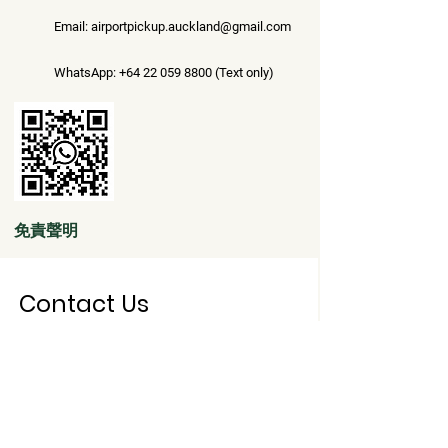
Email: airportpickup.auckland@gmail.com
WhatsApp:
+64 22 059 8800
(Text only)
免責聲明
Contact Us
First Name
Last Name