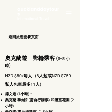
aucklanddaytour
s
International Travel
返回旅遊套餐頁面
奧克蘭遊 – 郵輪乘客
(6-8 小
時)
NZD $80/每人 (8人起或NZD $750
私人包車最多11人)
德文港 (1小時) *
奧克蘭博物館 (需自行購票) 和溫室花園 (2
小時)